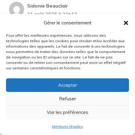
Sidonie Beauclair
31 août 2025 à 21h13
Gérer le consentement
Pour offrir les meilleures expériences, nous utilisons des
Les enseignements de Christophe André
technologies telles que les cookies pour stocker et/ou accéder aux
informations des appareils. Le fait de consentir à ces technologies
résonnent profondément en moi. Sa vision de
nous permettra de traiter des données telles que le comportement
la santé mentale, mêlant histoire et humanité,
de navigation ou les ID uniques sur ce site. Le fait de ne pas
consentir ou de retirer son consentement peut avoir un effet négatif
est d’une beauté touchante.
sur certaines caractéristiques et fonctions.
Accepter
Refuser
Iris LaForge
31 août 2025 à 21h13
Voir les préférences
Mentions légales
La psychologie positive, c’est un peu comme