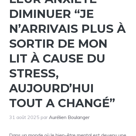
DIMINUER “JE
N’ARRIVAIS PLUS À
SORTIR DE MON
LIT À CAUSE DU
STRESS,
AUJOURD’HUI
TOUT A CHANGÉ”
31 août 2025
par
Aurélien Boulanger
Dans un monde où le bien-être mental est devenu une