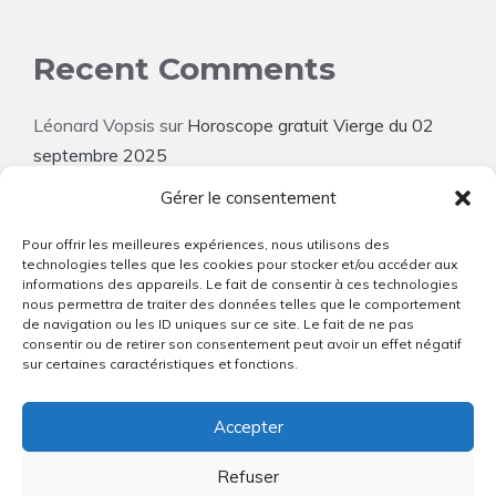
Recent Comments
Léonard Vopsis
sur
Horoscope gratuit Vierge du 02
septembre 2025
Gérer le consentement
Clotilde Mistral
sur
Horoscope gratuit Vierge du 02
septembre 2025
Pour offrir les meilleures expériences, nous utilisons des
technologies telles que les cookies pour stocker et/ou accéder aux
Elowen Valtier
sur
Horoscope gratuit Vierge du 02
informations des appareils. Le fait de consentir à ces technologies
nous permettra de traiter des données telles que le comportement
septembre 2025
de navigation ou les ID uniques sur ce site. Le fait de ne pas
consentir ou de retirer son consentement peut avoir un effet négatif
Octavien Flandrin
sur
Horoscope gratuit Vierge du 02
sur certaines caractéristiques et fonctions.
septembre 2025
Accepter
Elowen Tranquille
sur
Horoscope gratuit Vierge du 02
septembre 2025
Refuser