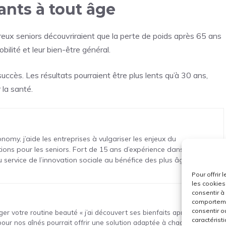
ants à tout âge
breux seniors découvriraient que la perte de poids après 65 ans
obilité et leur bien-être général.
succès. Les résultats pourraient être plus lents qu’à 30 ans,
 la santé.
nomy, j’aide les entreprises à vulgariser les enjeux du
lutions pour les seniors. Fort de 15 ans d’expérience dans la
ervice de l’innovation sociale au bénéfice des plus âgés.
Pour offrir
les cookies
consentir à
comportemen
consentir o
er votre routine beauté « j’ai découvert ses bienfaits après 40 ans »
caractéristi
pour nos aînés pourrait offrir une solution adaptée à chaque senior